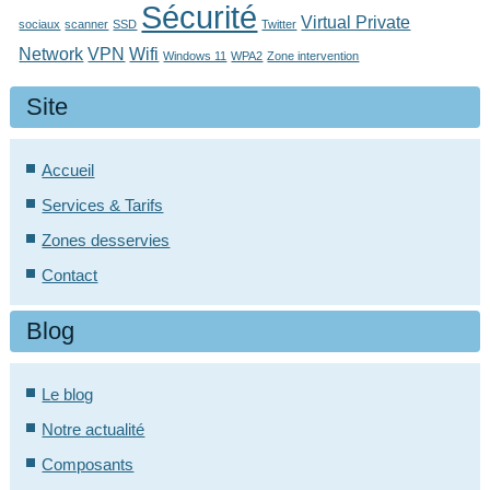
Sécurité
Virtual Private
sociaux
scanner
SSD
Twitter
Network
VPN
Wifi
Windows 11
WPA2
Zone intervention
Site
Accueil
Services & Tarifs
Zones desservies
Contact
Blog
Le blog
Notre actualité
Composants