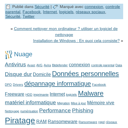
Publié dans
Sécurité
|
Marqué avec
connexion
,
controle
parental
,
Facebook
,
Internet
,
logiciels
,
réseaux sociaux
,
Sécurité
,
Twitter
«
Comment nettoyer mon ordinateur ? utiliser un logiciel de
nettoyage
Installation de Windows : En quoi cela consiste?
»
Nuage
Antivirus
connexion
Avast
AVG
Avira
Bitdefender
controle parental
Data
Données personnelles
Disque dur
Domicile
dépannage informatique
DPO
Drivers
Facebook
Malware
Freeware
Internet
HDD
imprimante
logiciels
matériel informatique
Mémoire vive
Migration
Mise à jour
Performance
Phishing
Nettoyage
numérisation
Piratage
RAM
Ransomeware
Ransomware
rgpd
réseaux