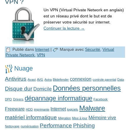
VPN ?
Un VPN (Virtual Private Network en anglais)
est un réseau privé dont le but est de
préserver votre sécurité sur internet.
Continuer la lecture
→
Publié dans
Internet
|
Marqué avec
Sécurité
,
Virtual
Private Network
,
VPN
Nuage
Antivirus
connexion
Avast
AVG
Avira
Bitdefender
controle parental
Data
Données personnelles
Disque dur
Domicile
dépannage informatique
DPO
Drivers
Facebook
Malware
Freeware
Internet
HDD
imprimante
logiciels
matériel informatique
Mémoire vive
Migration
Mise à jour
Performance
Phishing
Nettoyage
numérisation