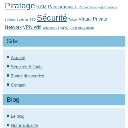
Piratage
RAM
Ransomeware
Ransomware
rgpd
réseaux
Sécurité
Virtual Private
sociaux
scanner
SSD
Twitter
Network
VPN
Wifi
Windows 11
WPA2
Zone intervention
Site
Accueil
Services & Tarifs
Zones desservies
Contact
Blog
Le blog
Notre actualité