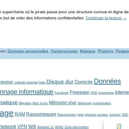
e supercherie où le pirate passe pour une structure connue et digne de
r but de voler des informations confidentielles.
Continuer la lecture
→
vec
Données personnelles
,
Hameçonnage
,
Malware
,
Phishing
,
Piratag
Données
Disque dur
nexion
Domicile
controle parental
Data
nnage informatique
Freeware
Interne
Facebook
HDD
imprimante
rmatique
Mémoire vive
Migration
Mise à jour
Nettoyage
numérisation
tage
RAM
Ransomeware
Ransomware
rgpd
réseaux sociaux
scanner
SSD
 Network
VPN
Wifi
Windows 11
WPA2
Zone intervention