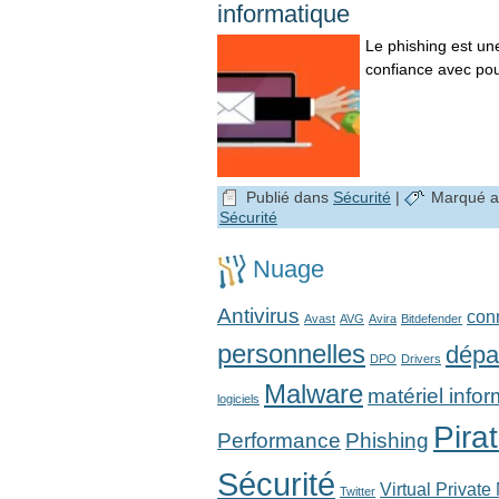
informatique
Le phishing est un
confiance avec pou
Publié dans
Sécurité
|
Marqué a
Sécurité
Nuage
Antivirus
con
Avast
AVG
Avira
Bitdefender
personnelles
dépa
DPO
Drivers
Malware
matériel info
logiciels
Pira
Performance
Phishing
Sécurité
Virtual Private
Twitter