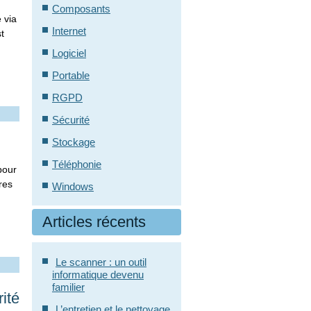
Composants
 via
Internet
t
Logiciel
Portable
RGPD
Sécurité
Stockage
Téléphonie
pour
res
Windows
Articles récents
Le scanner : un outil
informatique devenu
familier
ité
L’entretien et le nettoyage