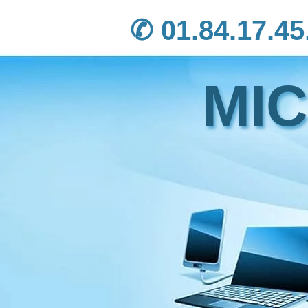
✆ 01.84.17.45
MI