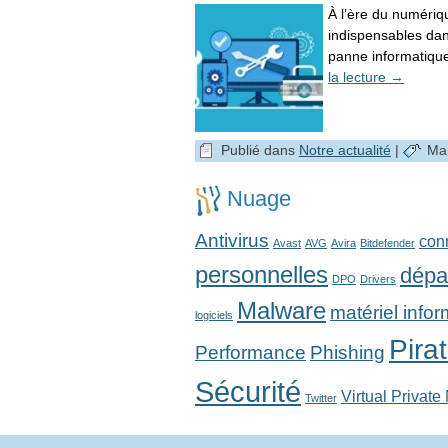
À l’ère du numériq
indispensables dans
panne informatique
la lecture
→
Publié dans
Notre actualité
|
Ma
Nuage
Antivirus
con
Avast
AVG
Avira
Bitdefender
personnelles
dépa
DPO
Drivers
Malware
matériel info
logiciels
Pira
Performance
Phishing
Sécurité
Virtual Private
Twitter