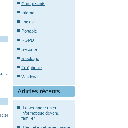
Composants
Internet
Logiciel
Portable
RGPD
Sécurité
Stockage
e
Téléphonie
ure
→
Windows
Articles récents
Le scanner : un outil
informatique devenu
ice
familier
L’entretien et le nettoyage