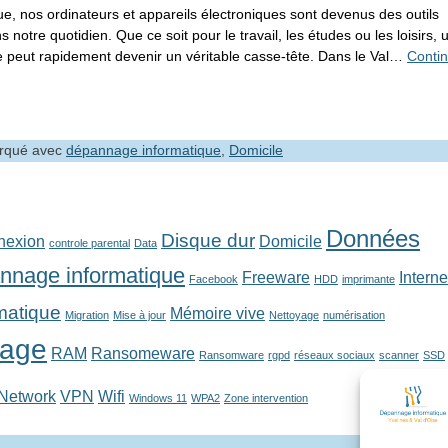
ue, nos ordinateurs et appareils électroniques sont devenus des outils
 notre quotidien. Que ce soit pour le travail, les études ou les loisirs, 
 peut rapidement devenir un véritable casse-tête. Dans le Val…
Conti
rqué avec
dépannage informatique
,
Domicile
Données
Disque dur
nexion
Domicile
controle parental
Data
nnage informatique
Freeware
Interne
Facebook
HDD
imprimante
rmatique
Mémoire vive
Migration
Mise à jour
Nettoyage
numérisation
tage
RAM
Ransomeware
Ransomware
rgpd
réseaux sociaux
scanner
SSD
 Network
VPN
Wifi
Windows 11
WPA2
Zone intervention