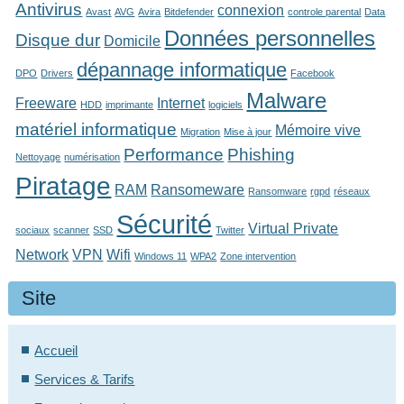
Antivirus
connexion
Avast
AVG
Avira
Bitdefender
controle parental
Data
Données personnelles
Disque dur
Domicile
dépannage informatique
DPO
Drivers
Facebook
Malware
Freeware
Internet
HDD
imprimante
logiciels
matériel informatique
Mémoire vive
Migration
Mise à jour
Performance
Phishing
Nettoyage
numérisation
Piratage
RAM
Ransomeware
Ransomware
rgpd
réseaux
Sécurité
Virtual Private
sociaux
scanner
SSD
Twitter
Network
VPN
Wifi
Windows 11
WPA2
Zone intervention
Site
Accueil
Services & Tarifs