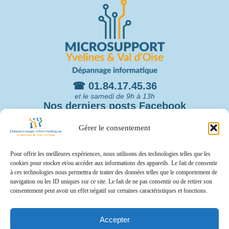
☎ 01.84.17.45.36
et le samedi de 9h à 13h
Nos derniers posts Facebook
Microsupport Dépannage Informatique
Gérer le consentement
Yvelines & Val d'Oise
1 week ago
Pour offrir les meilleures expériences, nous utilisons des technologies telles que les
Passer de Windows ou macOS à Linux : le plan en 10
cookies pour stocker et/ou accéder aux informations des appareils. Le fait de consentir
jours pour ne rien rater - ZDNET
à ces technologies nous permettra de traiter des données telles que le comportement de
www.zdnet.fr
navigation ou les ID uniques sur ce site. Le fait de ne pas consentir ou de retirer son
Bureau, fichiers, applications, imprimante, sauvegarde :
consentement peut avoir un effet négatif sur certaines caractéristiques et fonctions.
L'actu informatique
voici un programme en 10 jours pour aborder Linux
sereinement, sans se sentir dépassé dès le premier jour.
Accepter