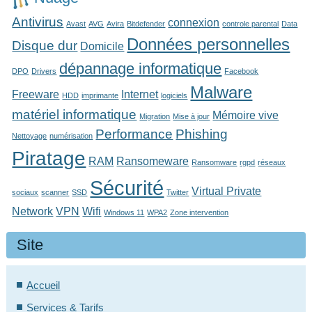
Antivirus
connexion
Avast
AVG
Avira
Bitdefender
controle parental
Data
Données personnelles
Disque dur
Domicile
dépannage informatique
DPO
Drivers
Facebook
Malware
Freeware
Internet
HDD
imprimante
logiciels
matériel informatique
Mémoire vive
Migration
Mise à jour
Performance
Phishing
Nettoyage
numérisation
Piratage
RAM
Ransomeware
Ransomware
rgpd
réseaux
Sécurité
Virtual Private
sociaux
scanner
SSD
Twitter
Network
VPN
Wifi
Windows 11
WPA2
Zone intervention
Site
Accueil
Services & Tarifs