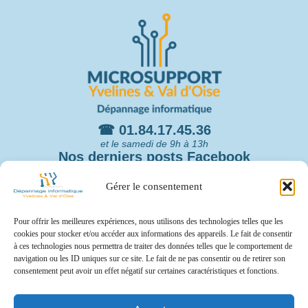
☎ 01.84.17.45.36
et le samedi de 9h à 13h
Nos derniers posts Facebook
Microsupport Dépannage Informatique
Gérer le consentement
Yvelines & Val d'Oise
4 days ago
Pour offrir les meilleures expériences, nous utilisons des technologies telles que les
Android pratique : cinq astuces pour accélérer votre
cookies pour stocker et/ou accéder aux informations des appareils. Le fait de consentir
smartphone au-delà du simple nettoyage du cache
à ces technologies nous permettra de traiter des données telles que le comportement de
système - ZDNET
navigation ou les ID uniques sur ce site. Le fait de ne pas consentir ou de retirer son
www.zdnet.fr
consentement peut avoir un effet négatif sur certaines caractéristiques et fonctions.
L'actu informatique
Voici comment améliorer les performances d’un Google
Pixel, d’un Samsung Galaxy, d’un Motorola ou d’un autre