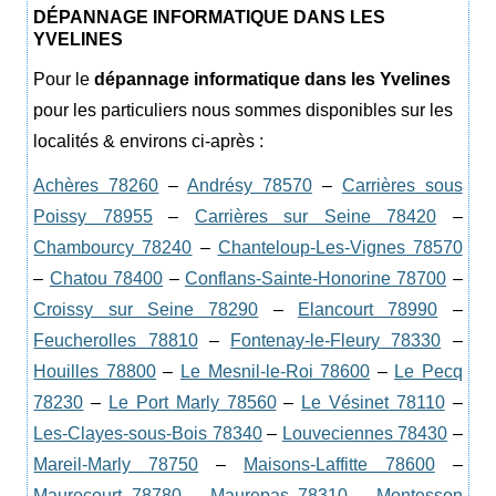
DÉPANNAGE INFORMATIQUE DANS LES
YVELINES
Pour le
dépannage informatique
dans les Yvelines
pour les particuliers nous sommes disponibles sur les
localités & environs ci-après :
Achères 78260
–
Andrésy 78570
–
Carrières sous
Poissy 78955
–
Carrières sur Seine 78420
–
Chambourcy 78240
–
Chanteloup-Les-Vignes 78570
–
Chatou 78400
–
Conflans-Sainte-Honorine 78700
–
Croissy sur Seine 78290
–
Elancourt 78990
–
Feucherolles 78810
–
Fontenay-le-Fleury 78330
–
Houilles 78800
–
Le Mesnil-le-Roi 78600
–
Le Pecq
78230
–
Le Port Marly 78560
–
Le Vésinet 78110
–
Les-Clayes-sous-Bois 78340
–
Louveciennes 78430
–
Mareil-Marly 78750
–
Maisons-Laffitte 78600
–
Maurecourt 78780
–
Maurepas 78310
–
Montesson