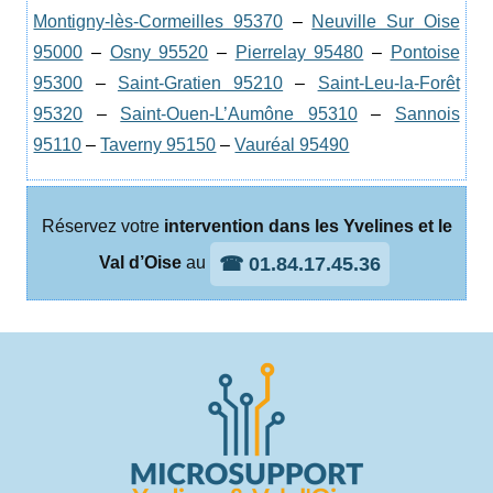
Montigny-lès-Cormeilles 95370
–
Neuville Sur Oise
95000
–
Osny 95520
–
Pierrelay 95480
–
Pontoise
95300
–
Saint-Gratien 95210
–
Saint-Leu-la-Forêt
95320
–
Saint-Ouen-L’Aumône 95310
–
Sannois
95110
–
Taverny 95150
–
Vauréal 95490
Réservez votre
intervention dans les Yvelines et le
☎ 01.84.17.45.36
Val d’Oise
au