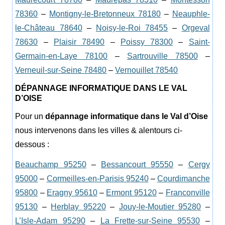
78360
–
Montigny-le-Bretonneux 78180
–
Neauphle-
le-Château 78640
–
Noisy-le-Roi 78455
–
Orgeval
78630
–
Plaisir 78490
–
Poissy 78300
–
Saint-
Germain-en-Laye 78100
–
Sartrouville 78500
–
Verneuil-sur-Seine 78480
–
Vernouillet 78540
DÉPANNAGE INFORMATIQUE DANS LE VAL
D’OISE
Pour un
dépannage informatique dans le Val d’Oise
nous intervenons dans les villes & alentours ci-
dessous :
Beauchamp 95250
–
Bessancourt 95550
–
Cergy
95000
–
Cormeilles-en-Parisis 95240
–
Courdimanche
95800
–
Eragny 95610
–
Ermont 95120
–
Franconville
95130
–
Herblay 95220
–
Jouy-le-Moutier 95280
–
L’Isle-Adam 95290
–
La Frette-sur-Seine 95530
–